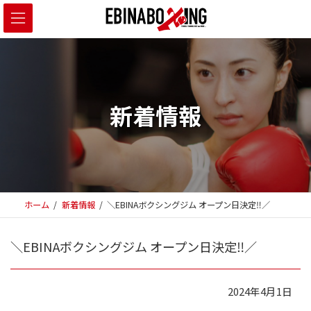
コ
ナ
ン
ビ
テ
ゲ
ン
ー
ツ
シ
へ
ョ
新着情報
ス
ン
キ
に
ッ
移
プ
動
ホーム
新着情報
＼EBINAボクシングジム オープン日決定‼️／
＼EBINAボクシングジム オープン日決定‼️／
2024年4月1日