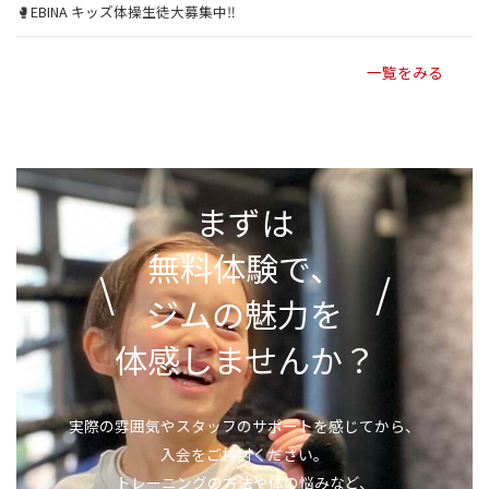
🥊EBINA キッズ体操生徒大募集中‼
一覧をみる
まずは
無料体験で、
\
/
ジムの魅力を
体感しませんか？
実際の雰囲気やスタッフのサポートを感じてから、
入会をご検討ください。
トレーニングの方法や体の悩みなど、