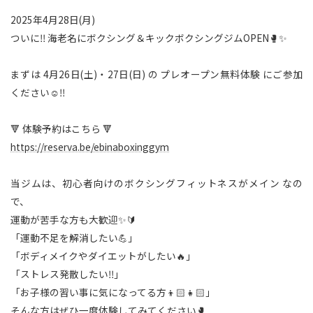
2025年4月28日(月)
ついに‼️ 海老名にボクシング＆キックボクシングジムOPEN🥊✨
まずは 4月26日(土)・27日(日) の プレオープン無料体験 にご参加
ください☺️‼️
🔻 体験予約はこちら 🔻
https://reserva.be/ebinaboxinggym
当ジムは、初心者向けのボクシングフィットネスがメイン なの
で、
運動が苦手な方も大歓迎✨🔰
「運動不足を解消したい💪」
「ボディメイクやダイエットがしたい🔥」
「ストレス発散したい‼️」
「お子様の習い事に気になってる方👦🏻👧🏻」
そんな方はぜひ一度体験してみてください🥊