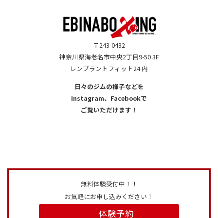
〒243-0432
神奈川県海老名市中央2丁目9-50 3F
レンブラントフィット24 内
日々のジムの様子などを
Instagram、Facebookで
ご覧いただけます！
ア
ア
イ
イ
コ
コ
ン
ン
リ
リ
ン
ン
ク
ク
無料体験受付中！！
お気軽にお申し込みください！
体験予約